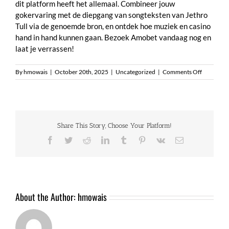
dit platform heeft het allemaal. Combineer jouw
gokervaring met de diepgang van songteksten van Jethro
Tull via de genoemde bron, en ontdek hoe muziek en casino
hand in hand kunnen gaan. Bezoek Amobet vandaag nog en
laat je verrassen!
on
By
hmowais
|
October 20th, 2025
|
Uncategorized
|
Comments Off
Amobet
Casino
NL:
Waar
Spel
Share This Story, Choose Your Platform!
en
Muziek
Facebook
Twitter
Reddit
LinkedIn
Tumblr
Pinterest
Vk
Email
Samenko
About the Author:
hmowais