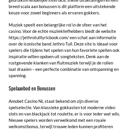
gebruiksvriendelijke interface, snelle uitbetalingen en een
breed scala aan bonussen is dit platform een uitstekende
keuze voor zowel beginners als ervaren gokkers.
Muziek speelt een belangrijke rol in de sfeer van het
casino. Voor de echte muziekliefhebbers biedt de website
https://jethrotulllyricbook.com/
een schat aan informatie
over de iconische band Jethro Tull. Deze site is ideaal voor
spelers die tijdens het spelen van hun favoriete spellen ook
inspiratie willen opdoen uit songteksten. Denk aan de
rustgevende klanken van fluitmuziek terwijl je de rollen
laat draaien – een perfecte combinatie van ontspanning en
spanning.
Spelaanbod en Bonussen
Amobet Casino NL staat bekend om zijn diverse
spelselectie. Van klassieke gokkasten tot moderne video
slots en van blackjack tot roulette, er is voor ieder wat wils.
Nieuwe spelers worden verwelkomd met een royale
welkomstbonus, terwijl trouwe leden kunnen profiteren