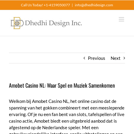
Skip
Call Us Today! +1-4159050077
|
info@dhedhidesign.com
to
content
Previous
Next
Amobet Casino NL: Waar Spel en Muziek Samenkomen
Welkom bij Amobet Casino NL, het online casino dat de
spanning van het gokken combineert met een meeslepende
ervaring. Of je nu een fan bent van slots, tafelspellen of live
casino actie, Amobet biedt een uitgebreid aanbod dat is
afgestemd op de Nederlandse speler. Met een