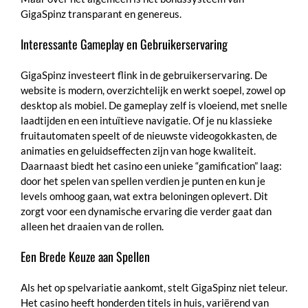
GigaSpinz transparant en genereus.
Interessante Gameplay en Gebruikerservaring
GigaSpinz investeert flink in de gebruikerservaring. De
website is modern, overzichtelijk en werkt soepel, zowel op
desktop als mobiel. De gameplay zelf is vloeiend, met snelle
laadtijden en een intuïtieve navigatie. Of je nu klassieke
fruitautomaten speelt of de nieuwste videogokkasten, de
animaties en geluidseffecten zijn van hoge kwaliteit.
Daarnaast biedt het casino een unieke “gamification” laag:
door het spelen van spellen verdien je punten en kun je
levels omhoog gaan, wat extra beloningen oplevert. Dit
zorgt voor een dynamische ervaring die verder gaat dan
alleen het draaien van de rollen.
Een Brede Keuze aan Spellen
Als het op spelvariatie aankomt, stelt GigaSpinz niet teleur.
Het casino heeft honderden titels in huis, variërend van