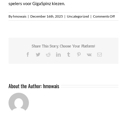
spelers voor GigaSpinz kiezen.
on
By
hmowais
|
December 16th, 2025
|
Uncategorized
|
Comments Off
Waaro
GigaSpi
de
Beste
Keuze
Share This Story, Choose Your Platform!
is
voor
Facebook
Twitter
Reddit
LinkedIn
Tumblr
Pinterest
Vk
Email
Online
Casino
Liefheb
in
Nederla
About the Author:
hmowais