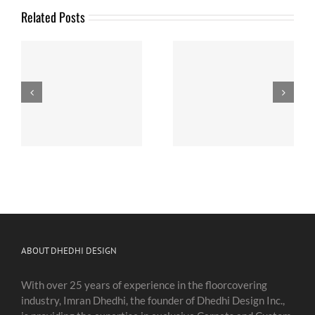
Related Posts
Best Online Casinos in
Best Online Casinos
Australia for Real
Australia Real Money
Money 2026 Crazy
Online Casino 2026
Vegas
ABOUT DHEDHI DESIGN
With over 25 years of experience in the floorcovering
industry, Imran Dhedhi, the founder of Dhedhi Design Inc.,