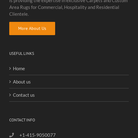
is providing the expertise in exclusive Carpets and Custom
Area Rugs for Commercial, Hospitality and Residential
Clientele.
More About Us
USEFUL LINKS
Home
About us
Contact us
CONTACT INFO
+1-415-9050077