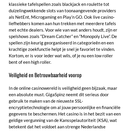
klassieke tafelspellen zoals blackjack en roulette tot
duizelingwekkende slots van toonaangevende providers
als NetEnt, Microgaming en Play’n GO. Ook live casino-
liefhebbers komen aan hun trekken met meerdere tafels
met echte dealers. Voor wie van wat anders houdt, zijn er
spelshows zoals “Dream Catcher” en “Monopoly Live”. De
spellen zijn keurig georganiseerd in categorieën en een
krachtige zoekfunctie helpt je snel je favoriet te vinden.
Kortom, er is voor ieder wat wils, of je nu een low roller
bent of een high roller.
Veiligheid en Betrouwbaarheid voorop
In de online casinowereld is veiligheid geen bijzaak, maar
een absolute must. GigaSpinz neemt dit serieus door
gebruik te maken van de nieuwste SSL-
encryptietechnologie om al jouw persoonlijke en financiële
gegevens te beschermen. Het casino is in het bezit van een
geldige vergunning van de Kansspelautoriteit (KSA), wat
betekent dat het voldoet aan strenge Nederlandse