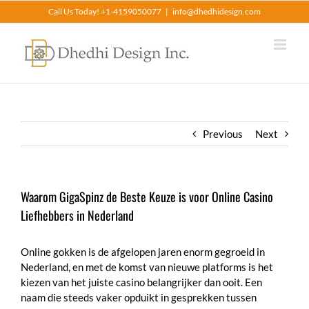
Skip
Call Us Today! +1-4159050077
|
info@dhedhidesign.com
to
content
Previous
Next
Waarom GigaSpinz de Beste Keuze is voor Online Casino
Liefhebbers in Nederland
Online gokken is de afgelopen jaren enorm gegroeid in
Nederland, en met de komst van nieuwe platforms is het
kiezen van het juiste casino belangrijker dan ooit. Een
naam die steeds vaker opduikt in gesprekken tussen